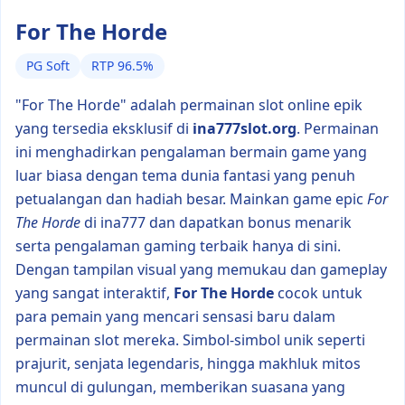
▶
For The Horde
PG Soft
RTP 96.5%
"For The Horde" adalah permainan slot online epik
yang tersedia eksklusif di
ina777slot.org
. Permainan
ini menghadirkan pengalaman bermain game yang
luar biasa dengan tema dunia fantasi yang penuh
petualangan dan hadiah besar. Mainkan game epic
For
The Horde
di ina777 dan dapatkan bonus menarik
serta pengalaman gaming terbaik hanya di sini.
Dengan tampilan visual yang memukau dan gameplay
yang sangat interaktif,
For The Horde
cocok untuk
para pemain yang mencari sensasi baru dalam
permainan slot mereka. Simbol-simbol unik seperti
prajurit, senjata legendaris, hingga makhluk mitos
muncul di gulungan, memberikan suasana yang