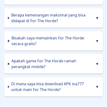
Berapa kemenangan maksimal yang bisa
▼
didapat di For The Horde?
Bisakah saya memainkan For The Horde
▼
secara gratis?
Apakah game For The Horde ramah
▼
perangkat mobile?
Di mana saya bisa download APK ina777
▼
untuk main For The Horde?