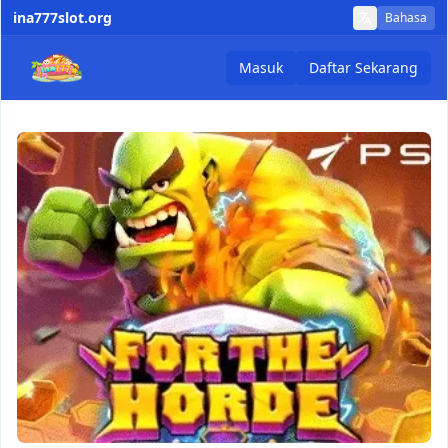
ina777slot.org
Bahasa
Masuk
Daftar Sekarang