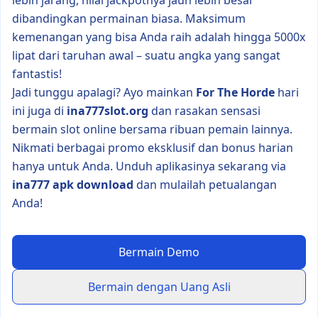
lebih jarang, nilai jackpotnya jauh lebih besar
dibandingkan permainan biasa. Maksimum
kemenangan yang bisa Anda raih adalah hingga 5000x
lipat dari taruhan awal – suatu angka yang sangat
fantastis!
Jadi tunggu apalagi? Ayo mainkan
For The Horde
hari
ini juga di
ina777slot.org
dan rasakan sensasi
bermain slot online bersama ribuan pemain lainnya.
Nikmati berbagai promo eksklusif dan bonus harian
hanya untuk Anda. Unduh aplikasinya sekarang via
ina777 apk download
dan mulailah petualangan
Anda!
Bermain Demo
Bermain dengan Uang Asli