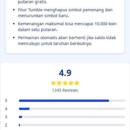
putaran gratis.
Fitur Tumble menghapus simbol pemenang dan
menurunkan simbol baru.
Kemenangan maksimal bisa mencapai 10.000 koin
dalam satu putaran.
Permainan otomatis akan berhenti jika saldo tidak
mencukupi untuk taruhan berikutnya.
4.9
⭐⭐⭐⭐⭐
1245 Reviews
5
4
3
2