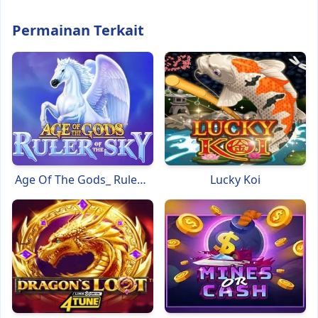
Permainan Terkait
Age Of The Gods_ Ruler Of The Sky
Lucky Koi