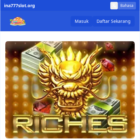
ina777slot.org
Bahasa
Masuk
Daftar Sekarang