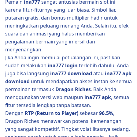
Pemain
ina777
sangat antusias bermain slot ini
karena fitur-fiturnya yang luar biasa. Simbol liar,
putaran gratis, dan bonus multiplier hadir untuk
meningkatkan peluang menang Anda. Selain itu, efek
suara dan animasi yang halus memberikan
pengalaman bermain yang imersif dan
menyenangkan.
Jika Anda ingin memulai petualangan ini, pastikan
sudah melakukan
ina777 login
terlebih dahulu. Anda
juga bisa langsung
ina777 download
atau
ina777 apk
download
untuk mendapatkan akses instan ke semua
permainan termasuk
Dragon Riches
. Baik Anda
menggunakan versi web maupun
ina777 apk
, semua
fitur tersedia lengkap tanpa batasan.
Dengan
RTP (Return to Player)
sebesar
96.5%
,
Dragon Riches menawarkan potensi kemenangan
yang sangat kompetitif. Tingkat volatilitasnya sedang,