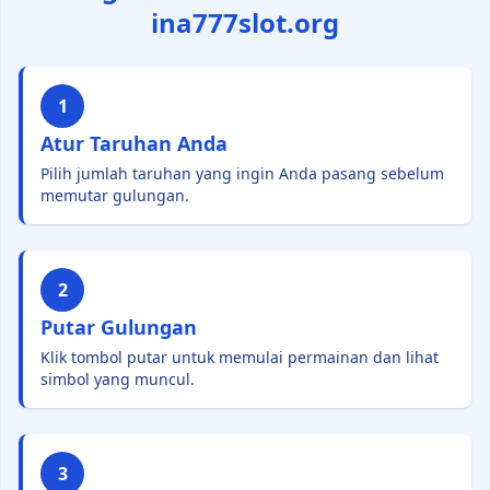
ina777slot.org
1
Atur Taruhan Anda
Pilih jumlah taruhan yang ingin Anda pasang sebelum
memutar gulungan.
2
Putar Gulungan
Klik tombol putar untuk memulai permainan dan lihat
simbol yang muncul.
3