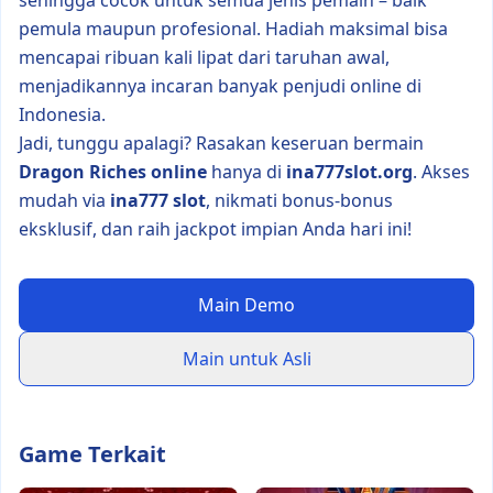
sehingga cocok untuk semua jenis pemain – baik
pemula maupun profesional. Hadiah maksimal bisa
mencapai ribuan kali lipat dari taruhan awal,
menjadikannya incaran banyak penjudi online di
Indonesia.
Jadi, tunggu apalagi? Rasakan keseruan bermain
Dragon Riches online
hanya di
ina777slot.org
. Akses
mudah via
ina777 slot
, nikmati bonus-bonus
eksklusif, dan raih jackpot impian Anda hari ini!
Main Demo
Main untuk Asli
Game Terkait