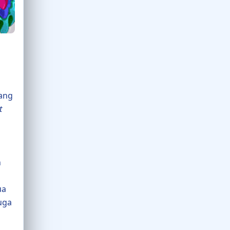
yang
t
n
ua
uga