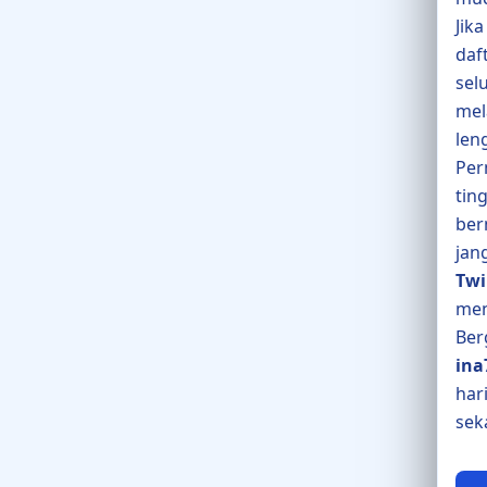
Jik
daf
sel
me
len
Per
tin
ber
jan
Twi
men
Ber
ina
har
sek