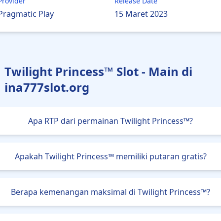
Provider
Release Date
Pragmatic Play
15 Maret 2023
Twilight Princess™ Slot - Main di
❓
ina777slot.org
Apa RTP dari permainan Twilight Princess™?
Apakah Twilight Princess™ memiliki putaran gratis?
Berapa kemenangan maksimal di Twilight Princess™?