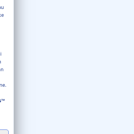
au
ke
i
m
an
ne.
s™